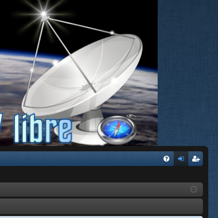
FA
de
eg
Q
nti
ist
fic
ra
ar
rs