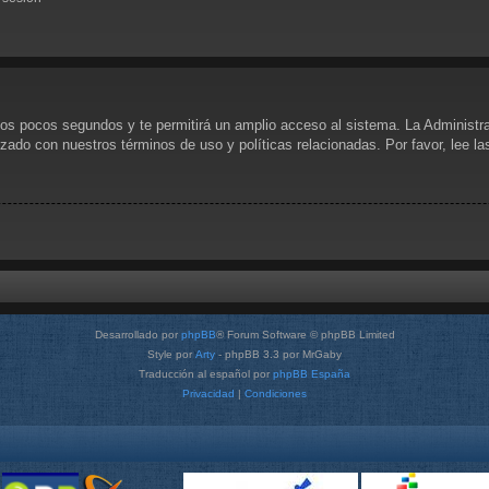
unos pocos segundos y te permitirá un amplio acceso al sistema. La Administr
rizado con nuestros términos de uso y políticas relacionadas. Por favor, lee l
Desarrollado por
phpBB
® Forum Software © phpBB Limited
Style por
Arty
- phpBB 3.3 por MrGaby
Traducción al español por
phpBB España
Privacidad
|
Condiciones