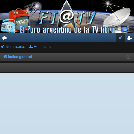
Identificarse
Registrarse
or
de
eg
os
nti
ist
Índice general
fic
ra
ar
rs
se
e