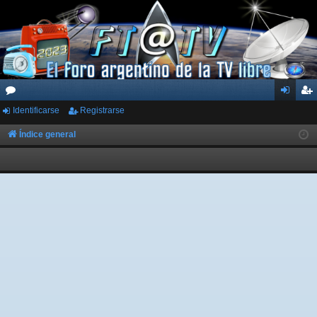
Identificarse
Registrarse
or
de
eg
os
nti
ist
Índice general
fic
ra
ar
rs
se
e