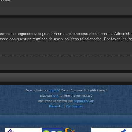
unos pocos segundos y te permitirá un amplio acceso al sistema. La Administr
rizado con nuestros términos de uso y políticas relacionadas. Por favor, lee l
Desarrollado por
phpBB
® Forum Software © phpBB Limited
Style por
Arty
- phpBB 3.3 por MrGaby
Traducción al español por
phpBB España
Privacidad
|
Condiciones