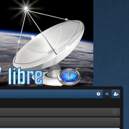
FA
de
eg
Q
nti
ist
fic
ra
ar
rs