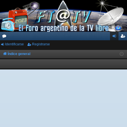
Identificarse
Registrarse
or
de
eg
os
nti
ist
Índice general
fic
ra
ar
rs
se
e