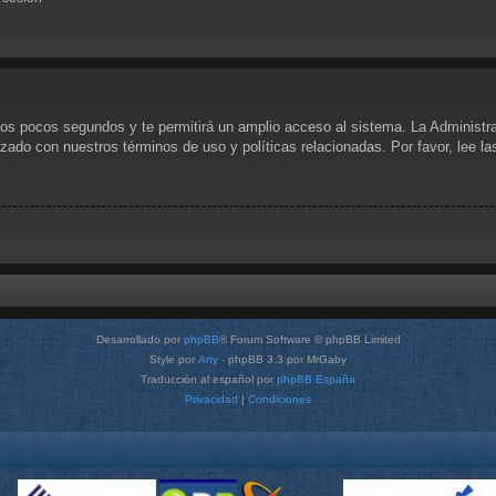
unos pocos segundos y te permitirá un amplio acceso al sistema. La Administr
rizado con nuestros términos de uso y políticas relacionadas. Por favor, lee l
Desarrollado por
phpBB
® Forum Software © phpBB Limited
Style por
Arty
- phpBB 3.3 por MrGaby
Traducción al español por
phpBB España
Privacidad
|
Condiciones