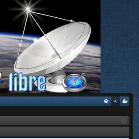
FA
de
eg
Q
nti
ist
fic
ra
ar
rs