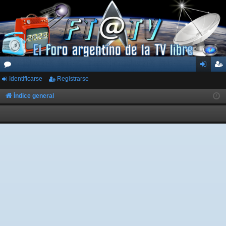
Identificarse
Registrarse
or
de
eg
os
nti
ist
Índice general
fic
ra
ar
rs
se
e