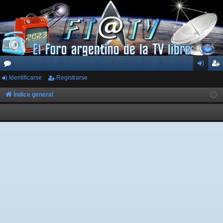
Identificarse
Registrarse
or
de
eg
os
nti
ist
Índice general
fic
ra
ar
rs
se
e