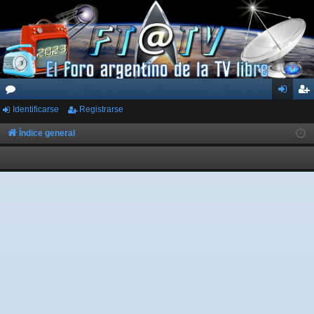
Identificarse
Registrarse
or
de
eg
os
nti
ist
Índice general
fic
ra
ar
rs
se
e