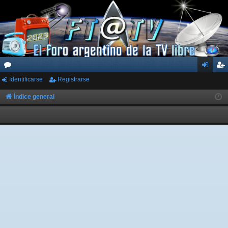
Identificarse
Registrarse
or
de
eg
os
nti
ist
Índice general
fic
ra
ar
rs
se
e