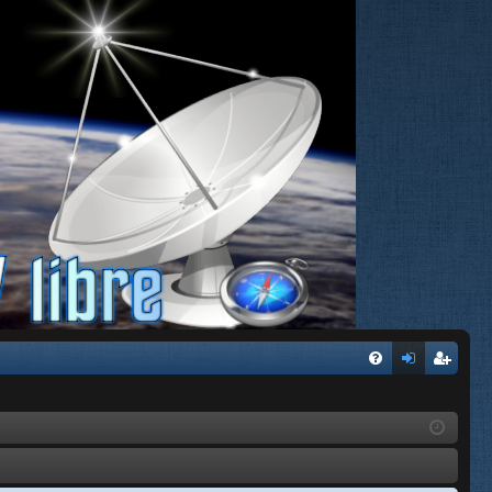
FA
de
eg
Q
nti
ist
fic
ra
ar
rs