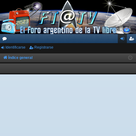
Identificarse
Registrarse
or
de
eg
os
nti
ist
Índice general
fic
ra
ar
rs
se
e