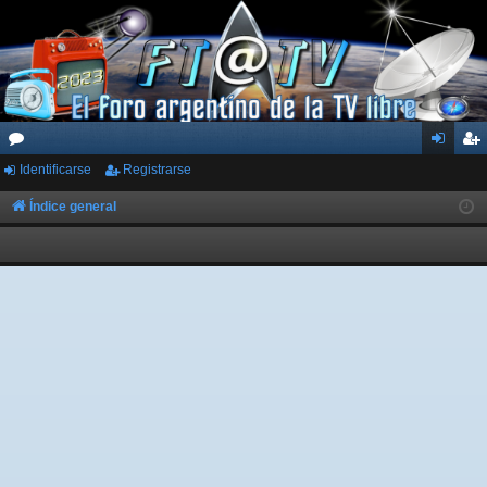
Identificarse
Registrarse
or
de
eg
os
nti
ist
Índice general
fic
ra
ar
rs
se
e