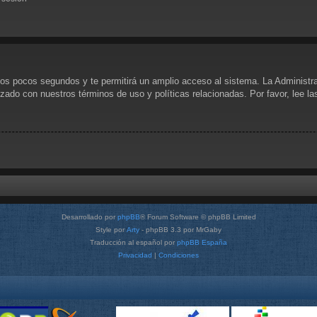
unos pocos segundos y te permitirá un amplio acceso al sistema. La Administr
rizado con nuestros términos de uso y políticas relacionadas. Por favor, lee l
Desarrollado por
phpBB
® Forum Software © phpBB Limited
Style por
Arty
- phpBB 3.3 por MrGaby
Traducción al español por
phpBB España
Privacidad
|
Condiciones