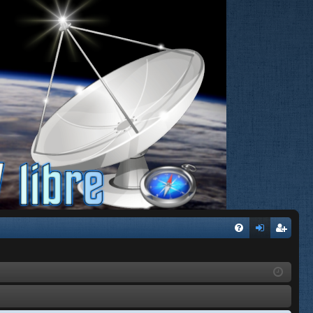
FA
de
eg
Q
nti
ist
fic
ra
ar
rs