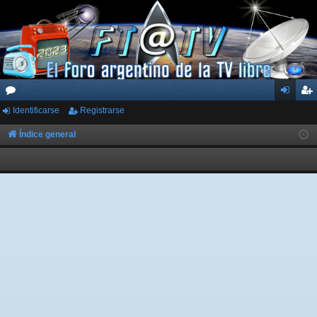
Identificarse
Registrarse
or
de
eg
os
nti
ist
Índice general
fic
ra
ar
rs
se
e