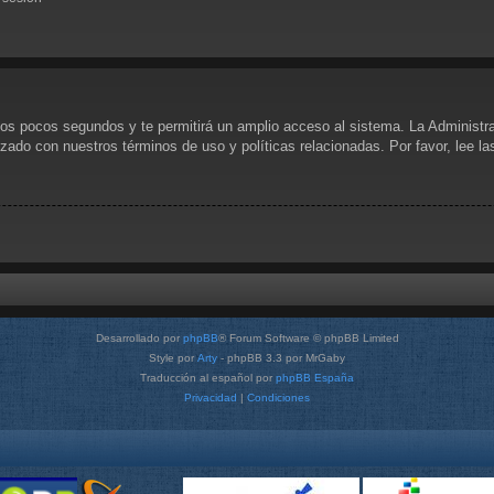
unos pocos segundos y te permitirá un amplio acceso al sistema. La Administr
rizado con nuestros términos de uso y políticas relacionadas. Por favor, lee l
Desarrollado por
phpBB
® Forum Software © phpBB Limited
Style por
Arty
- phpBB 3.3 por MrGaby
Traducción al español por
phpBB España
Privacidad
|
Condiciones