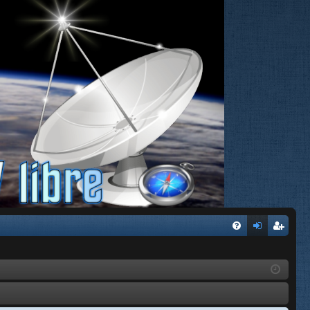
FA
de
eg
Q
nti
ist
fic
ra
ar
rs