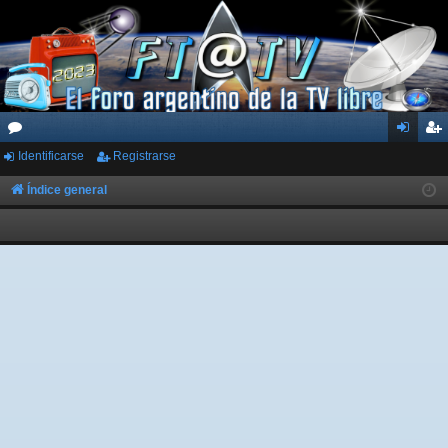
Identificarse
Registrarse
or
de
eg
os
nti
ist
Índice general
fic
ra
ar
rs
se
e