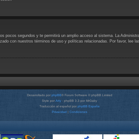
unos pocos segundos y te permitirá un amplio acceso al sistema. La Administr
rizado con nuestros términos de uso y políticas relacionadas. Por favor, lee l
Desarrollado por
phpBB
® Forum Software © phpBB Limited
Style por
Arty
- phpBB 3.3 por MrGaby
Traducción al español por
phpBB España
Privacidad
|
Condiciones