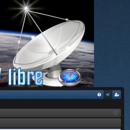
FA
de
eg
Q
nti
ist
fic
ra
ar
rs