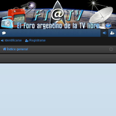
Identificarse
Registrarse
or
de
eg
os
nti
ist
Índice general
fic
ra
ar
rs
se
e