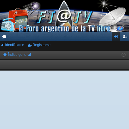
Identificarse
Registrarse
or
de
eg
os
nti
ist
Índice general
fic
ra
ar
rs
se
e