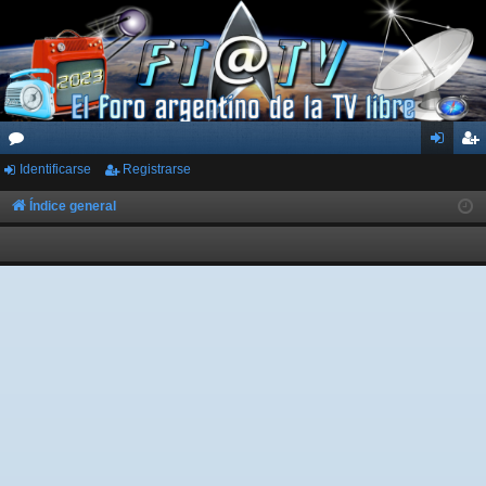
Identificarse
Registrarse
or
de
eg
os
nti
ist
Índice general
fic
ra
ar
rs
se
e