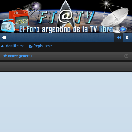
Identificarse
Registrarse
or
de
eg
os
nti
ist
Índice general
fic
ra
ar
rs
se
e