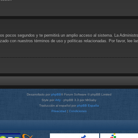
unos pocos segundos y te permitirá un amplio acceso al sistema. La Administr
rizado con nuestros términos de uso y políticas relacionadas. Por favor, lee l
Desarrollado por
phpBB
® Forum Software © phpBB Limited
Style por
Arty
- phpBB 3.3 por MrGaby
Traducción al español por
phpBB España
Privacidad
|
Condiciones