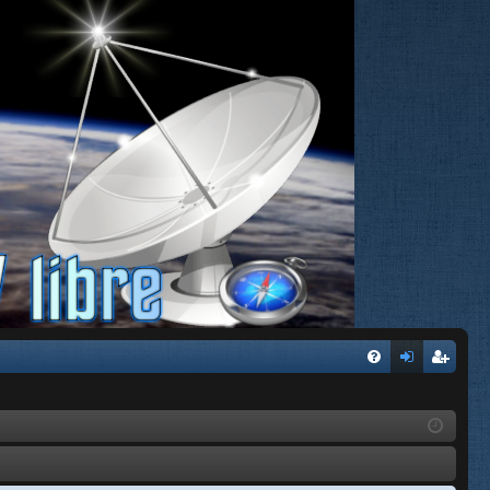
FA
de
eg
Q
nti
ist
fic
ra
ar
rs