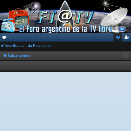
Identificarse
Registrarse
or
de
eg
os
nti
ist
Índice general
fic
ra
ar
rs
se
e