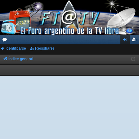
Identificarse
Registrarse
or
de
eg
os
nti
ist
Índice general
fic
ra
ar
rs
se
e