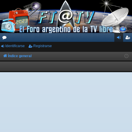
Identificarse
Registrarse
or
de
eg
os
nti
ist
Índice general
fic
ra
ar
rs
se
e