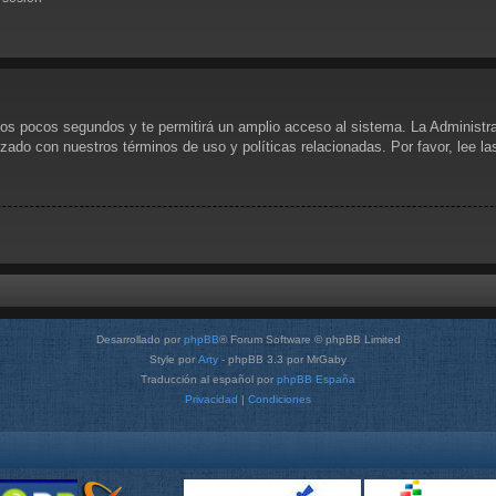
unos pocos segundos y te permitirá un amplio acceso al sistema. La Administr
rizado con nuestros términos de uso y políticas relacionadas. Por favor, lee l
Desarrollado por
phpBB
® Forum Software © phpBB Limited
Style por
Arty
- phpBB 3.3 por MrGaby
Traducción al español por
phpBB España
Privacidad
|
Condiciones