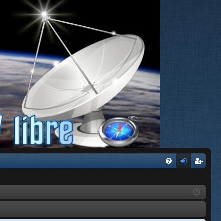
FA
de
eg
Q
nti
ist
fic
ra
ar
rs