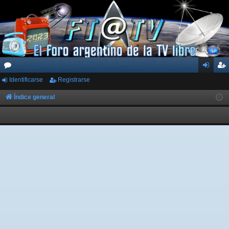
Identificarse
Registrarse
or
de
eg
os
nti
ist
Índice general
fic
ra
ar
rs
se
e