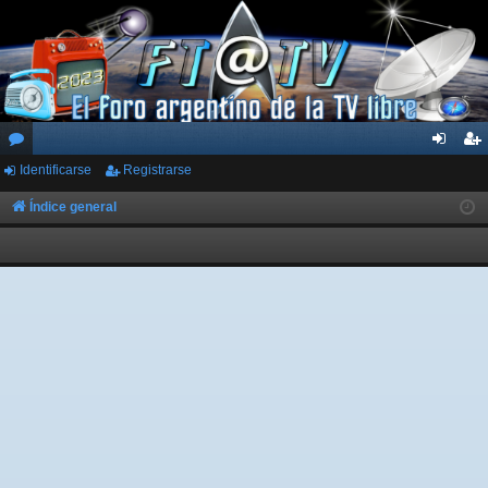
Identificarse
Registrarse
or
de
eg
os
nti
ist
Índice general
fic
ra
ar
rs
se
e