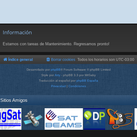
Información
Estamos con tareas de Mantenimiento. Regresamos pronto!
Índice general
Borrar cookies
Todos los horarios son
UTC-03:00
Desarrollado por
phpBB
® Forum Software © phpBB Limited
Style por
Arty
- phpBB 3.3 por MrGaby
Traducción al español por
phpBB España
Privacidad
|
Condiciones
Sitios Amigos