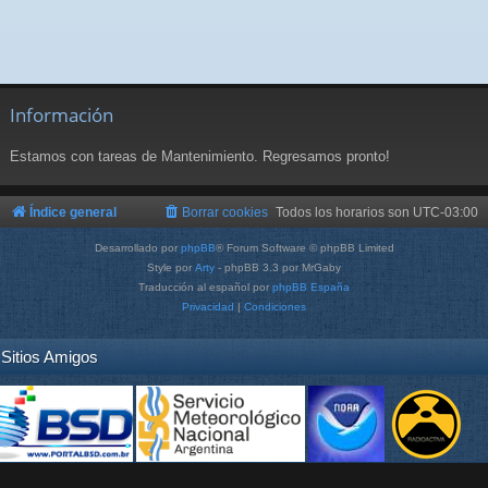
Información
Estamos con tareas de Mantenimiento. Regresamos pronto!
Índice general
Borrar cookies
Todos los horarios son
UTC-03:00
Desarrollado por
phpBB
® Forum Software © phpBB Limited
Style por
Arty
- phpBB 3.3 por MrGaby
Traducción al español por
phpBB España
Privacidad
|
Condiciones
Sitios Amigos