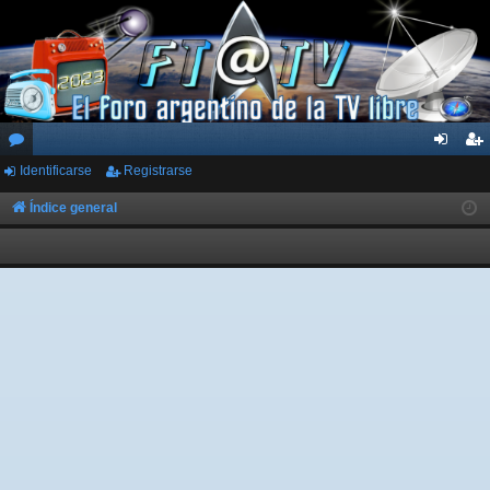
Identificarse
Registrarse
or
de
eg
os
nti
ist
Índice general
fic
ra
ar
rs
se
e