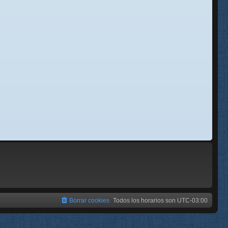
se
e
Borrar cookies
Todos los horarios son
UTC-03:00