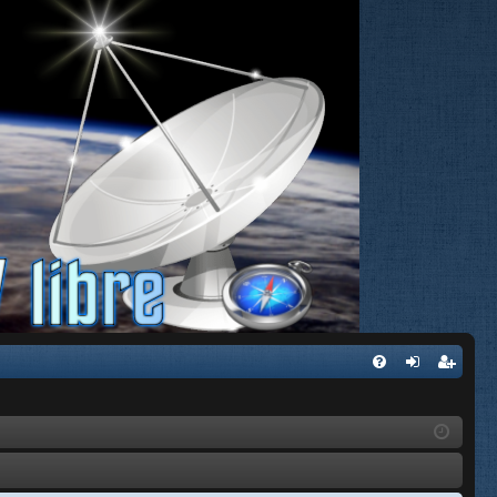
FA
de
eg
Q
nti
ist
fic
ra
ar
rs