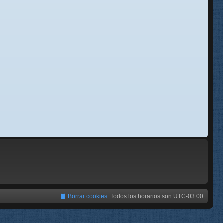
se
e
Borrar cookies
Todos los horarios son
UTC-03:00