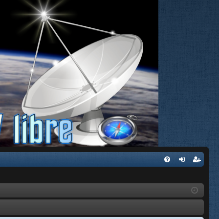
FA
de
eg
Q
nti
ist
fic
ra
ar
rs