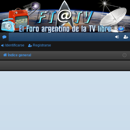
Identificarse
Registrarse
or
de
eg
os
nti
ist
Índice general
fic
ra
ar
rs
se
e