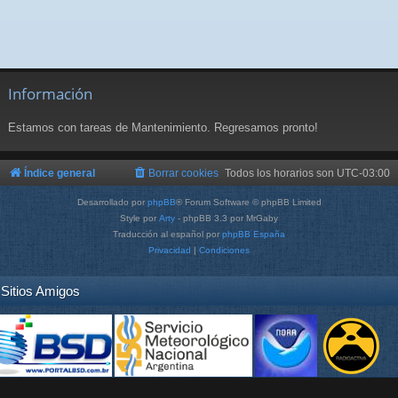
Información
Estamos con tareas de Mantenimiento. Regresamos pronto!
Índice general
Borrar cookies
Todos los horarios son
UTC-03:00
Desarrollado por
phpBB
® Forum Software © phpBB Limited
Style por
Arty
- phpBB 3.3 por MrGaby
Traducción al español por
phpBB España
Privacidad
|
Condiciones
Sitios Amigos