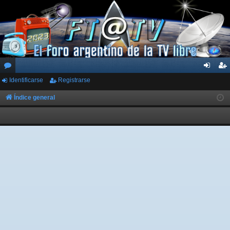
Identificarse
Registrarse
or
de
eg
os
nti
ist
Índice general
fic
ra
ar
rs
se
e