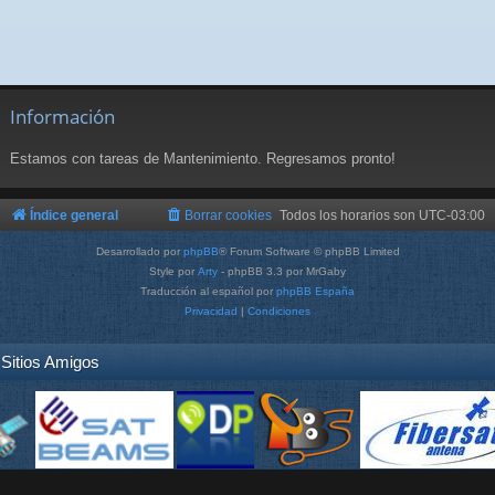
Información
Estamos con tareas de Mantenimiento. Regresamos pronto!
Índice general
Borrar cookies
Todos los horarios son
UTC-03:00
Desarrollado por
phpBB
® Forum Software © phpBB Limited
Style por
Arty
- phpBB 3.3 por MrGaby
Traducción al español por
phpBB España
Privacidad
|
Condiciones
Sitios Amigos