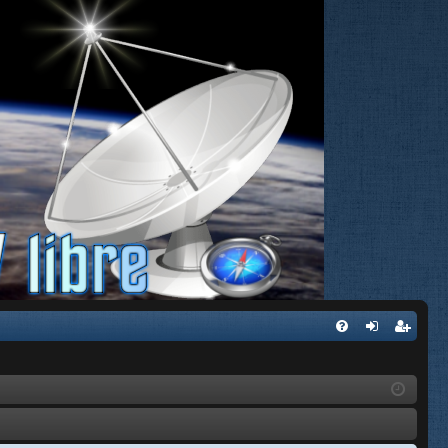
FA
de
eg
Q
nti
ist
fic
ra
ar
rs