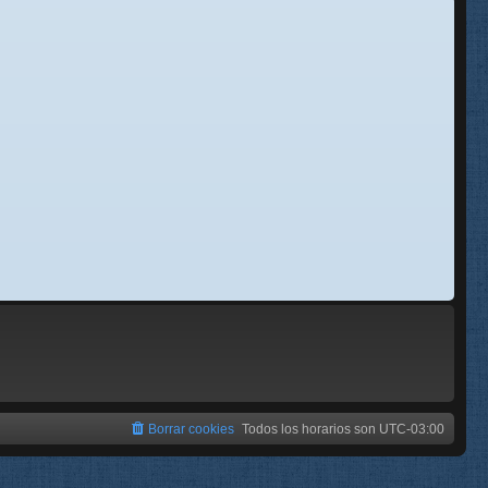
se
e
Borrar cookies
Todos los horarios son
UTC-03:00