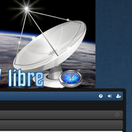
FA
de
eg
Q
nti
ist
fic
ra
ar
rs