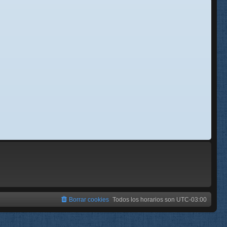
se
e
Borrar cookies
Todos los horarios son
UTC-03:00