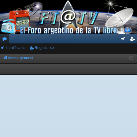
Identificarse
Registrarse
or
de
eg
os
nti
ist
Índice general
fic
ra
ar
rs
se
e