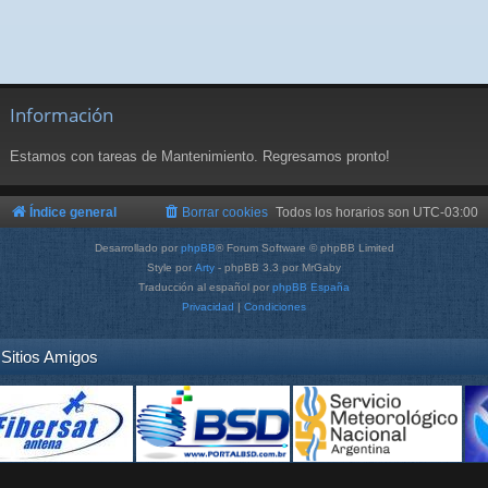
Información
Estamos con tareas de Mantenimiento. Regresamos pronto!
Índice general
Borrar cookies
Todos los horarios son
UTC-03:00
Desarrollado por
phpBB
® Forum Software © phpBB Limited
Style por
Arty
- phpBB 3.3 por MrGaby
Traducción al español por
phpBB España
Privacidad
|
Condiciones
Sitios Amigos