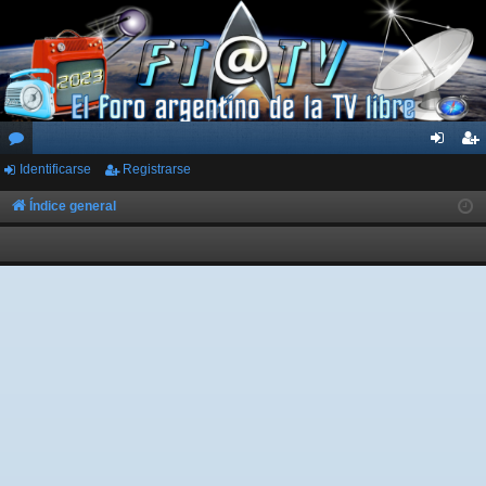
Identificarse
Registrarse
or
de
eg
os
nti
ist
Índice general
fic
ra
ar
rs
se
e