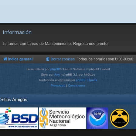
Información
Estamos con tareas de Mantenimiento. Regresamos pronto!
Índice general
Borrar cookies
Todos los horarios son
UTC-03:00
Desarrollado por
phpBB
® Forum Software © phpBB Limited
Style por
Arty
- phpBB 3.3 por MrGaby
Traducción al español por
phpBB España
Privacidad
|
Condiciones
Sitios Amigos