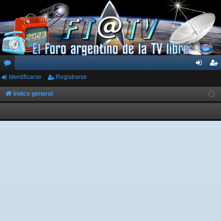
Identificarse
Registrarse
or
de
eg
os
nti
ist
Índice general
fic
ra
ar
rs
se
e