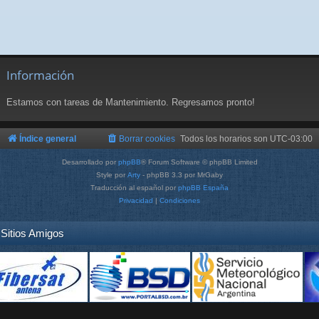
Información
Estamos con tareas de Mantenimiento. Regresamos pronto!
Índice general
Borrar cookies
Todos los horarios son
UTC-03:00
Desarrollado por
phpBB
® Forum Software © phpBB Limited
Style por
Arty
- phpBB 3.3 por MrGaby
Traducción al español por
phpBB España
Privacidad
|
Condiciones
Sitios Amigos