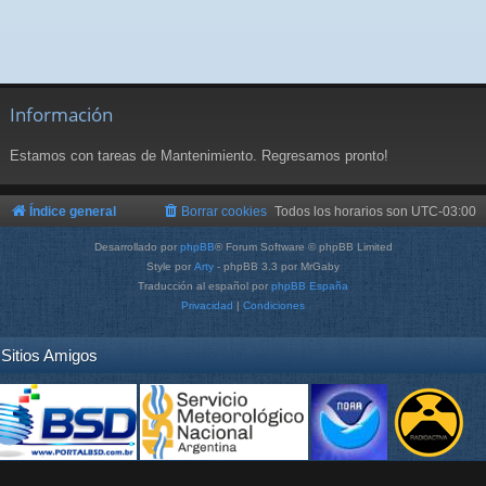
Información
Estamos con tareas de Mantenimiento. Regresamos pronto!
Índice general
Borrar cookies
Todos los horarios son
UTC-03:00
Desarrollado por
phpBB
® Forum Software © phpBB Limited
Style por
Arty
- phpBB 3.3 por MrGaby
Traducción al español por
phpBB España
Privacidad
|
Condiciones
Sitios Amigos