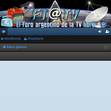
Identificarse
Registrarse
or
de
eg
os
nti
ist
Índice general
fic
ra
ar
rs
se
e