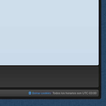
se
e
Borrar cookies
Todos los horarios son
UTC-03:00