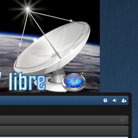
FA
de
eg
Q
nti
ist
fic
ra
ar
rs