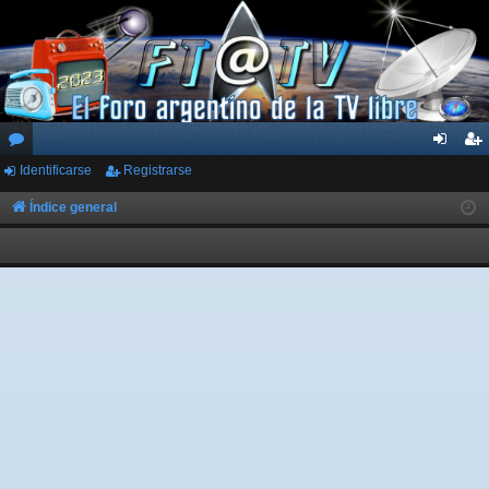
Identificarse
Registrarse
or
de
eg
os
nti
ist
Índice general
fic
ra
ar
rs
se
e