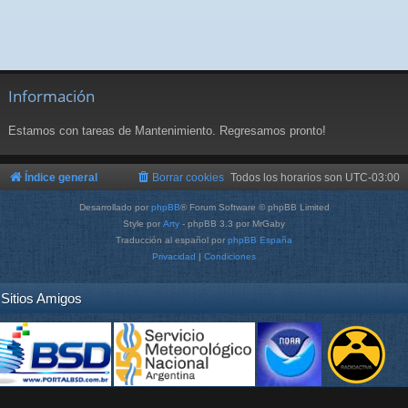
Información
Estamos con tareas de Mantenimiento. Regresamos pronto!
Índice general
Borrar cookies
Todos los horarios son
UTC-03:00
Desarrollado por
phpBB
® Forum Software © phpBB Limited
Style por
Arty
- phpBB 3.3 por MrGaby
Traducción al español por
phpBB España
Privacidad
|
Condiciones
Sitios Amigos