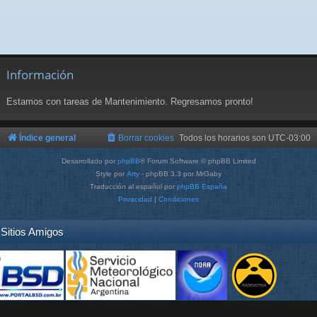
Información
Estamos con tareas de Mantenimiento. Regresamos pronto!
Índice general
Borrar cookies
Todos los horarios son
UTC-03:00
Desarrollado por
phpBB
® Forum Software © phpBB Limited
Style por
Arty
- phpBB 3.3 por MrGaby
Traducción al español por
phpBB España
Privacidad
|
Condiciones
Sitios Amigos