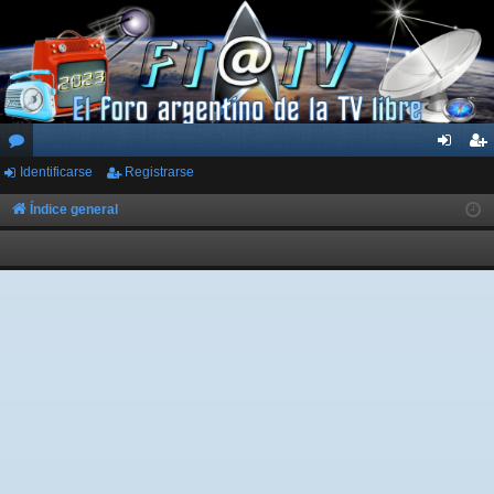
Identificarse
Registrarse
or
de
eg
os
nti
ist
Índice general
fic
ra
ar
rs
se
e