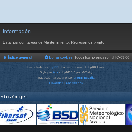
Información
Estamos con tareas de Mantenimiento. Regresamos pronto!
Índice general
Borrar cookies
Todos los horarios son
UTC-03:00
Desarrollado por
phpBB
® Forum Software © phpBB Limited
Style por
Arty
- phpBB 3.3 por MrGaby
Traducción al español por
phpBB España
Privacidad
|
Condiciones
Sitios Amigos