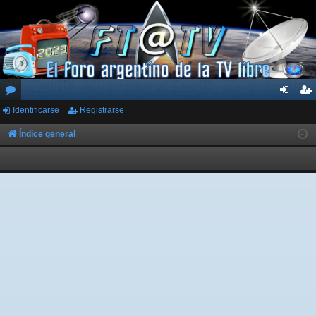
Identificarse
Registrarse
or
de
eg
os
nti
ist
Índice general
fic
ra
ar
rs
se
e