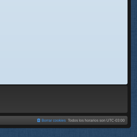
se
e
Borrar cookies
Todos los horarios son
UTC-03:00