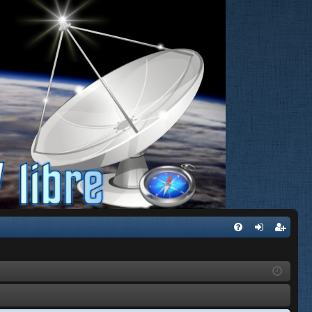
FA
de
eg
Q
nti
ist
fic
ra
ar
rs