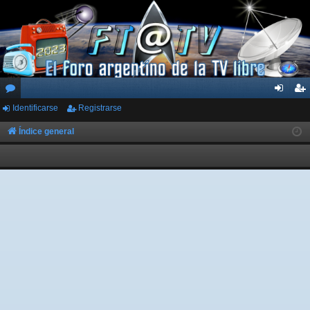
Identificarse
Registrarse
or
de
eg
os
nti
ist
Índice general
fic
ra
ar
rs
se
e