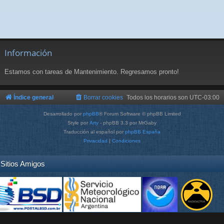
Información
Estamos con tareas de Mantenimiento. Regresamos pronto!
Índice general
Borrar cookies
Todos los horarios son
UTC-03:00
Desarrollado por
phpBB
® Forum Software © phpBB Limited
Style por
Arty
- phpBB 3.3 por MrGaby
Traducción al español por
phpBB España
Privacidad
|
Condiciones
Sitios Amigos