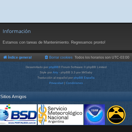
Información
Estamos con tareas de Mantenimiento. Regresamos pronto!
Índice general
Borrar cookies
Todos los horarios son
UTC-03:00
Desarrollado por
phpBB
® Forum Software © phpBB Limited
Style por
Arty
- phpBB 3.3 por MrGaby
Traducción al español por
phpBB España
Privacidad
|
Condiciones
Sitios Amigos