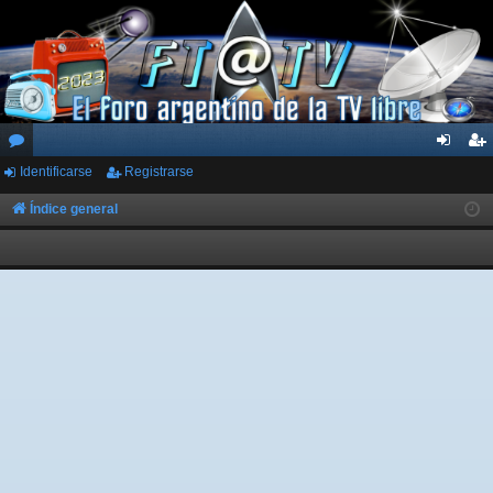
Identificarse
Registrarse
or
de
eg
os
nti
ist
Índice general
fic
ra
ar
rs
se
e