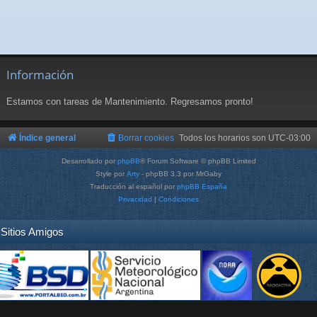
Información
Estamos con tareas de Mantenimiento. Regresamos pronto!
Índice general
Borrar cookies
Todos los horarios son
UTC-03:00
Desarrollado por
phpBB
® Forum Software © phpBB Limited
Style por
Arty
- phpBB 3.3 por MrGaby
Traducción al español por
phpBB España
Privacidad
|
Condiciones
Sitios Amigos