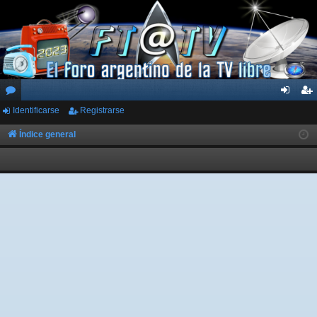
Identificarse
Registrarse
or
de
eg
os
nti
ist
Índice general
fic
ra
ar
rs
se
e