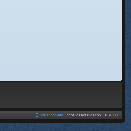
se
e
Borrar cookies
Todos los horarios son
UTC-03:00