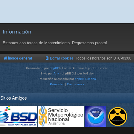
Información
Estamos con tareas de Mantenimiento. Regresamos pronto!
Índice general
Borrar cookies
Todos los horarios son
UTC-03:00
Desarrollado por
phpBB
® Forum Software © phpBB Limited
Style por
Arty
- phpBB 3.3 por MrGaby
Traducción al español por
phpBB España
Privacidad
|
Condiciones
Sitios Amigos