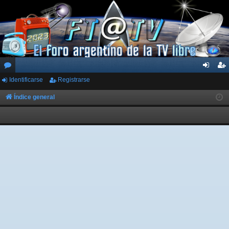
Identificarse
Registrarse
or
de
eg
os
nti
ist
Índice general
fic
ra
ar
rs
se
e